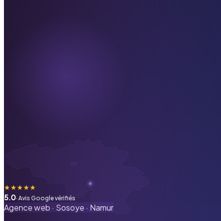
★
★
★
★
★
5.0
· Avis Google vérifiés
Agence web ·
Sosoye
·
Namur