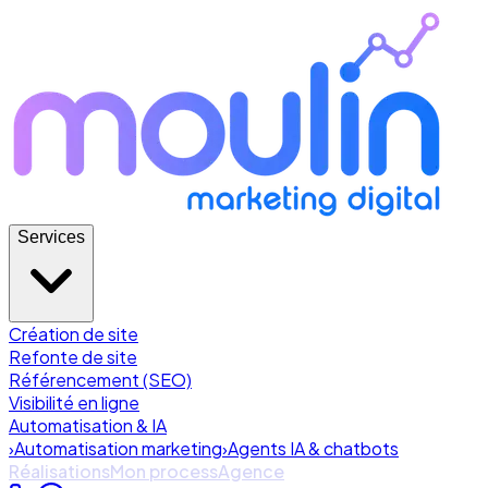
Services
Création de site
Refonte de site
Référencement (SEO)
Visibilité en ligne
Automatisation & IA
›
Automatisation marketing
›
Agents IA & chatbots
Réalisations
Mon process
Agence