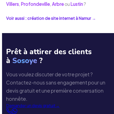
Villers
,
Profondeville
,
Arbre
ou
Lustin
?
Voir aussi : création de site internet à
Namur
→
Prêt à attirer des clients
à
Sosoye
?
Vous voulez discuter de votre projet ?
Contactez-nous sans engagement pour un
devis gratuit et une première conversation
honnête.
Demander un devis gratuit
→