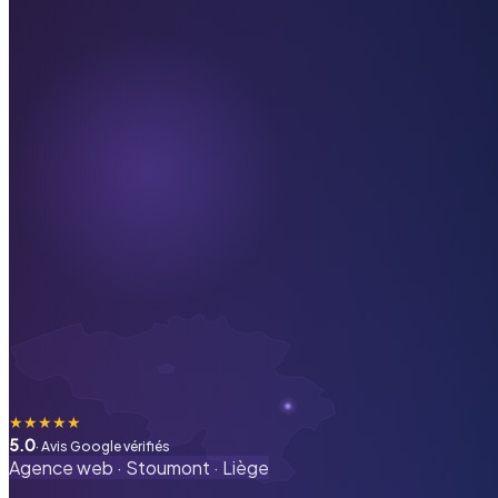
★
★
★
★
★
5.0
· Avis Google vérifiés
Agence web ·
Stoumont
·
Liège