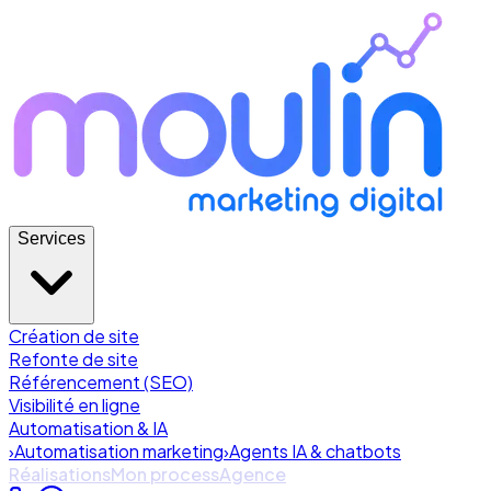
Services
Création de site
Refonte de site
Référencement (SEO)
Visibilité en ligne
Automatisation & IA
›
Automatisation marketing
›
Agents IA & chatbots
Réalisations
Mon process
Agence