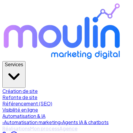
Services
Création de site
Refonte de site
Référencement (SEO)
Visibilité en ligne
Automatisation & IA
›
Automatisation marketing
›
Agents IA & chatbots
Réalisations
Mon process
Agence