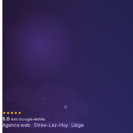
★
★
★
★
★
5.0
· Avis Google vérifiés
Agence web ·
Strée-Lez-Huy
·
Liège