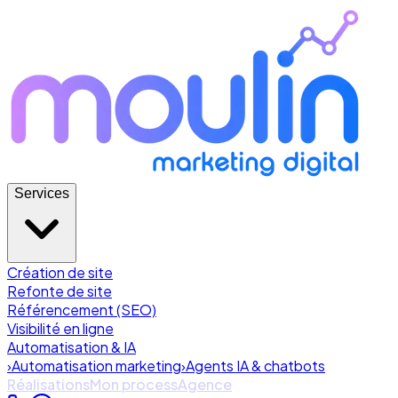
Services
Création de site
Refonte de site
Référencement (SEO)
Visibilité en ligne
Automatisation & IA
›
Automatisation marketing
›
Agents IA & chatbots
Réalisations
Mon process
Agence