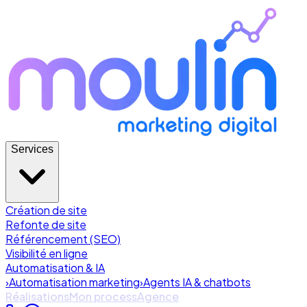
Services
Création de site
Refonte de site
Référencement (SEO)
Visibilité en ligne
Automatisation & IA
›
Automatisation marketing
›
Agents IA & chatbots
Réalisations
Mon process
Agence