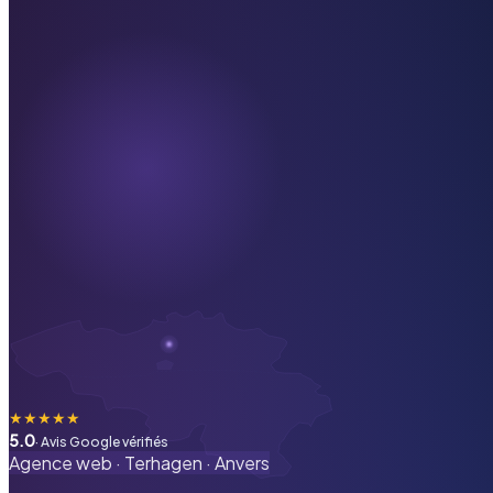
★
★
★
★
★
5.0
· Avis Google vérifiés
Agence web ·
Terhagen
·
Anvers