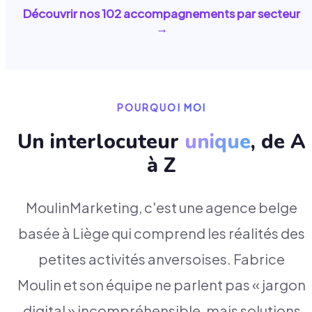
Découvrir nos
102
accompagnements par secteur
→
POURQUOI MOI
Un interlocuteur
unique
, de A
à Z
MoulinMarketing, c'est une agence belge
basée à Liège qui comprend les réalités des
petites activités anversoises. Fabrice
Moulin et son équipe ne parlent pas « jargon
digital » incompréhensible, mais solutions