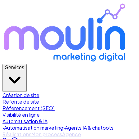
Services
Création de site
Refonte de site
Référencement (SEO)
Visibilité en ligne
Automatisation & IA
›
Automatisation marketing
›
Agents IA & chatbots
Réalisations
Mon process
Agence