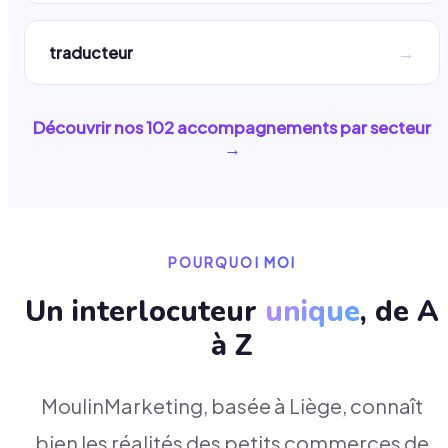
→
traducteur
Découvrir nos
102
accompagnements par secteur
→
POURQUOI MOI
Un interlocuteur
unique
, de A
à Z
MoulinMarketing, basée à Liège, connaît
bien les réalités des petits commerces de