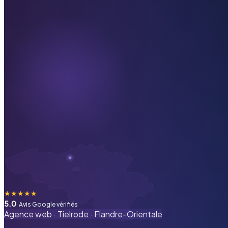
★
★
★
★
★
5.0
· Avis Google vérifiés
Agence web ·
Tielrode
·
Flandre-Orientale