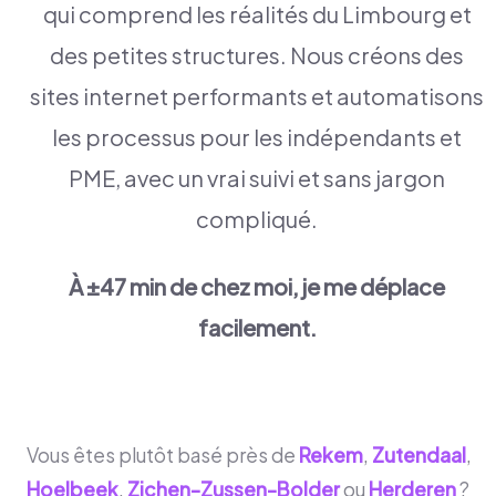
qui comprend les réalités du Limbourg et
des petites structures. Nous créons des
sites internet performants et automatisons
les processus pour les indépendants et
PME, avec un vrai suivi et sans jargon
compliqué.
À ±47 min de chez moi, je me déplace
facilement.
Vous êtes plutôt basé près de
Rekem
,
Zutendaal
,
Hoelbeek
,
Zichen-Zussen-Bolder
ou
Herderen
?