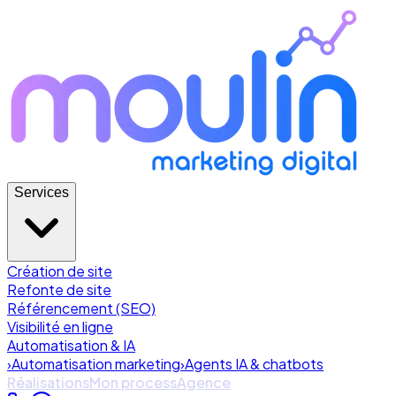
Services
Création de site
Refonte de site
Référencement (SEO)
Visibilité en ligne
Automatisation & IA
›
Automatisation marketing
›
Agents IA & chatbots
Réalisations
Mon process
Agence