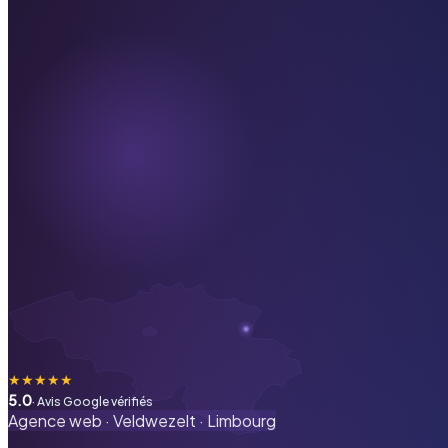
★
★
★
★
★
5.0
· Avis Google vérifiés
Agence web ·
Veldwezelt
·
Limbourg