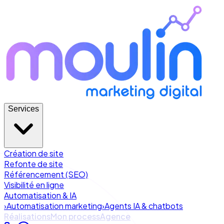
Services
Création de site
Refonte de site
Référencement (SEO)
Visibilité en ligne
Automatisation & IA
›
Automatisation marketing
›
Agents IA & chatbots
Réalisations
Mon process
Agence