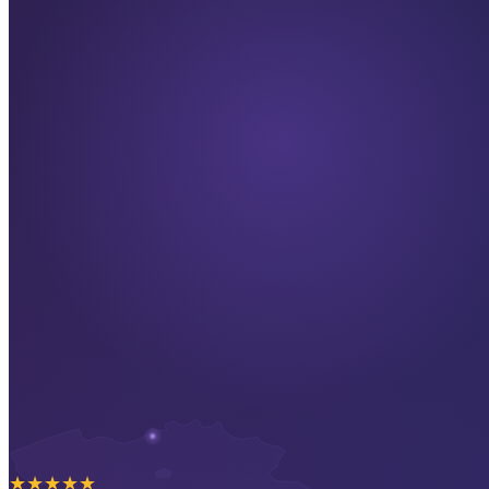
★
★
★
★
★