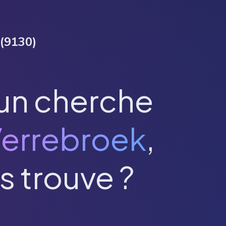
(
9130
)
un cherche
errebroek
,
s trouve ?