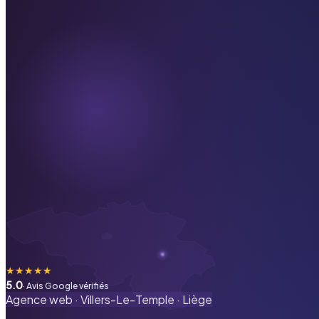
★
★
★
★
★
5.0
· Avis Google vérifiés
Agence web ·
Villers-Le-Temple
·
Liège