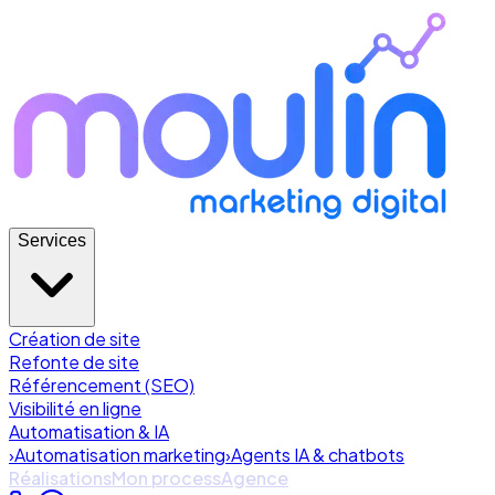
Services
Création de site
Refonte de site
Référencement (SEO)
Visibilité en ligne
Automatisation & IA
›
Automatisation marketing
›
Agents IA & chatbots
Réalisations
Mon process
Agence