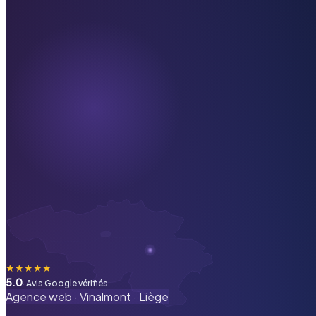
★
★
★
★
★
5.0
· Avis Google vérifiés
Agence web ·
Vinalmont
·
Liège