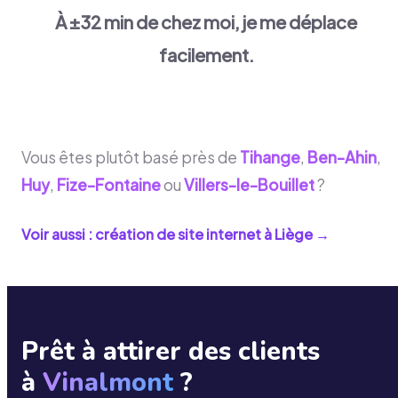
À ±32 min de chez moi, je me déplace
facilement.
Vous êtes plutôt basé près de
Tihange
,
Ben-Ahin
,
Huy
,
Fize-Fontaine
ou
Villers-le-Bouillet
?
Voir aussi : création de site internet à
Liège
→
Prêt à attirer des clients
à
Vinalmont
?