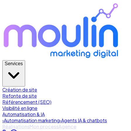
Services
Création de site
Refonte de site
Référencement (SEO)
Visibilité en ligne
Automatisation & IA
›
Automatisation marketing
›
Agents IA & chatbots
Réalisations
Mon process
Agence