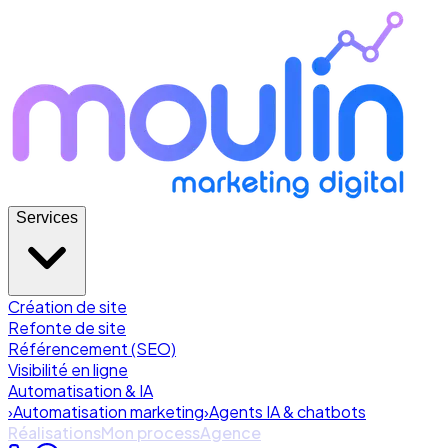
Services
Création de site
Refonte de site
Référencement (SEO)
Visibilité en ligne
Automatisation & IA
›
Automatisation marketing
›
Agents IA & chatbots
Réalisations
Mon process
Agence