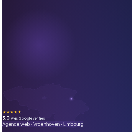
★
★
★
★
★
5.0
· Avis Google vérifiés
Agence web ·
Vroenhoven
·
Limbourg