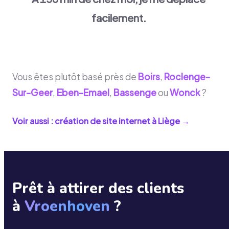
facilement.
Vous êtes plutôt basé près de
Boirs
,
Roclenge-
Sur-Geer
,
Eben-Emael
,
Bassenge
ou
Wonck
?
Voir aussi : création de site internet à
Liège
→
Prêt à attirer des clients
à
Vroenhoven
?