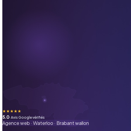
★
★
★
★
★
5.0
· Avis Google vérifiés
Agence web ·
Waterloo
·
Brabant wallon