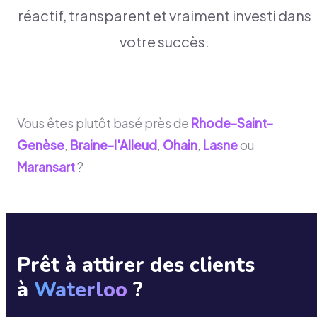
réactif, transparent et vraiment investi dans
votre succès.
Vous êtes plutôt basé près de
Rhode-Saint-
Genèse
,
Braine-l'Alleud
,
Ohain
,
Lasne
ou
Maransart
?
Prêt à attirer des clients
à
Waterloo
?