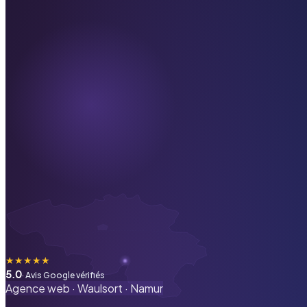
★
★
★
★
★
5.0
· Avis Google vérifiés
Agence web ·
Waulsort
·
Namur