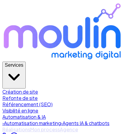
Services
Création de site
Refonte de site
Référencement (SEO)
Visibilité en ligne
Automatisation & IA
›
Automatisation marketing
›
Agents IA & chatbots
Réalisations
Mon process
Agence