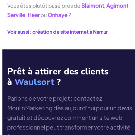
Vous êtes plutôt basé près de
Blaimont
,
Agimont
,
Serville
,
Heer
ou
Onhaye
?
Voir aussi : création de site internet à
Namur
→
Prêt à attirer des clients
à
Waulsort
?
Parlons de votre projet : contactez
MoulinMarketing dès aujourd'hui pour un devis
gratuit et découvrez comment un site web
professionnel peut transformer votre activité