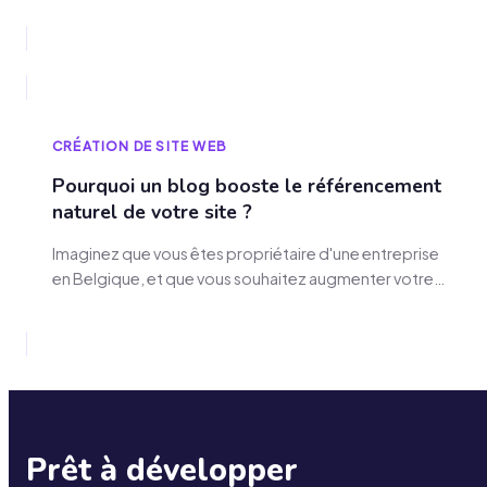
entreprise, un site web professionnel est votre carte
d’identité digitale. Votre site est bien plus qu’une
vitrine en ligne. C’est un outil stratégique pour gérer
votre communication, attirer de nouveaux…
CRÉATION DE SITE WEB
Pourquoi un blog booste le référencement
naturel de votre site ?
Imaginez que vous êtes propriétaire d'une entreprise
en Belgique, et que vous souhaitez augmenter votre
visibilité en ligne. Vous avez probablement déjà
entendu parler de l'importance d'un blog pour
booster votre référencement naturel. Mais saviez-
vous que 70% des spécialistes du marketing
considèrent le blogging comme un outil clé pour
améliorer la visibilité de leur entreprise…
Prêt à développer