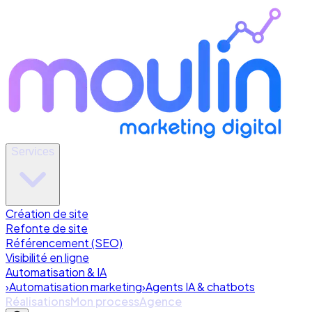
Services
Création de site
Refonte de site
Référencement (SEO)
Visibilité en ligne
Automatisation & IA
›
Automatisation marketing
›
Agents IA & chatbots
Réalisations
Mon process
Agence