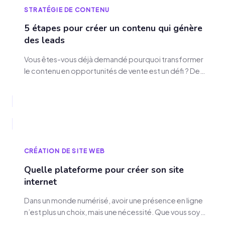
STRATÉGIE DE CONTENU
5 étapes pour créer un contenu qui génère
des leads
Vous êtes-vous déjà demandé pourquoi transformer
le contenu en opportunités de vente est un défi ? De
nos jours, avoir du contenu qui génère des leads est
vital pour toute stratégie marketing entrante. Je vais
vous montrer cinq étapes clés pour faire du contenu
qui capte l'attention et attire des leads qualifiés pour
votre entreprise.…
CRÉATION DE SITE WEB
Quelle plateforme pour créer son site
internet
Dans un monde numérisé, avoir une présence en ligne
n’est plus un choix, mais une nécessité. Que vous soyez
un entrepreneur, un auto-entrepreneur ou une