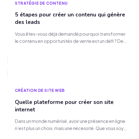
STRATÉGIE DE CONTENU
5 étapes pour créer un contenu qui génère
des leads
Vous êtes-vous déjà demandé pourquoi transformer
le contenu en opportunités de vente est un défi ? De
nos jours, avoir du contenu qui génère des leads est
vital pour toute stratégie marketing entrante. Je vais
vous montrer cinq étapes clés pour faire du contenu
qui capte l'attention et attire des leads qualifiés pour
votre entreprise.…
CRÉATION DE SITE WEB
Quelle plateforme pour créer son site
internet
Dans un monde numérisé, avoir une présence en ligne
n’est plus un choix, mais une nécessité. Que vous soyez
un entrepreneur, un auto-entrepreneur ou une