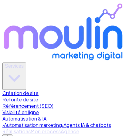
Services
Création de site
Refonte de site
Référencement (SEO)
Visibilité en ligne
Automatisation & IA
›
Automatisation marketing
›
Agents IA & chatbots
Réalisations
Mon process
Agence