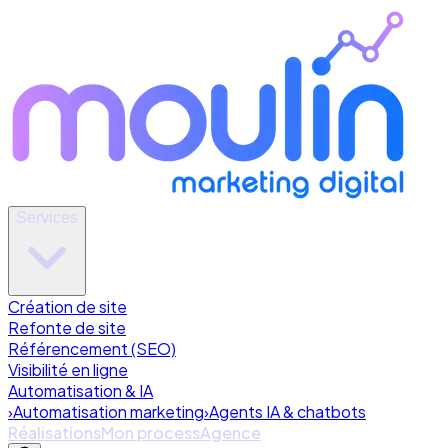
Services
Création de site
Refonte de site
Référencement (SEO)
Visibilité en ligne
Automatisation & IA
›
Automatisation marketing
›
Agents IA & chatbots
Réalisations
Mon process
Agence