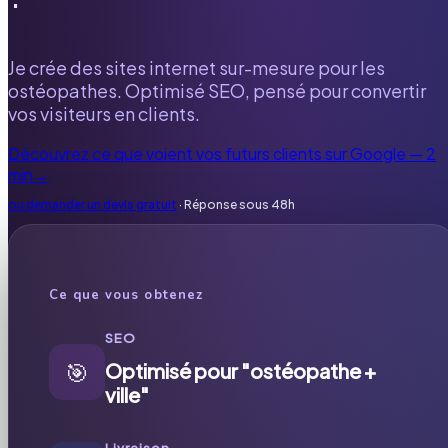
Je crée des sites internet sur-mesure pour les
ostéopathes. Optimisé SEO, pensé pour convertir
vos visiteurs en clients.
Découvrez ce que voient vos futurs clients sur Google — 2
min
→
ou demander un devis gratuit
· Réponse sous 48h
Ce que vous obtenez
SEO
🎯
Optimisé pour "ostéopathe +
ville"
Livraison