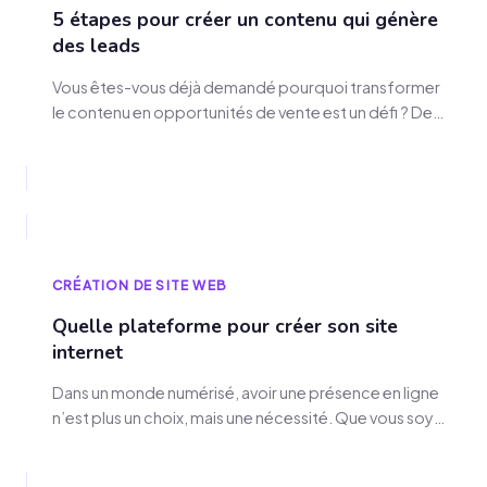
5 étapes pour créer un contenu qui génère
des leads
Vous êtes-vous déjà demandé pourquoi transformer
le contenu en opportunités de vente est un défi ? De
nos jours, avoir du contenu qui génère des leads est
vital pour toute stratégie marketing entrante. Je vais
vous montrer cinq étapes clés pour faire du contenu
qui capte l'attention et attire des leads qualifiés pour
votre entreprise.…
CRÉATION DE SITE WEB
Quelle plateforme pour créer son site
internet
Dans un monde numérisé, avoir une présence en ligne
n’est plus un choix, mais une nécessité. Que vous soyez
un entrepreneur, un auto-entrepreneur ou une
entreprise, un site web professionnel est votre carte