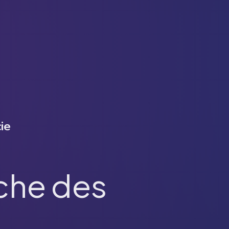
ie
che des