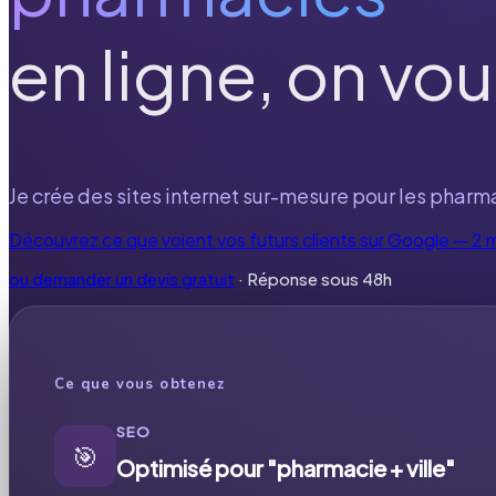
en ligne, on vou
Je crée des sites internet sur-mesure pour les pharma
Découvrez ce que voient vos futurs clients sur Google — 2 
ou demander un devis gratuit
· Réponse sous 48h
Ce que vous obtenez
SEO
🎯
Optimisé pour "pharmacie + ville"