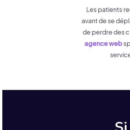
Les patients re
avant de se dépl
de perdre des cl
agence web
sp
service
Si