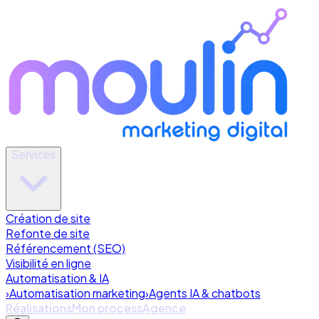
Services
Création de site
Refonte de site
Référencement (SEO)
Visibilité en ligne
Automatisation & IA
›
Automatisation marketing
›
Agents IA & chatbots
Réalisations
Mon process
Agence