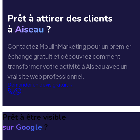
Prêt à attirer des clients
à
Aiseau
?
Contactez MoulinMarketing pour un premier
échange gratuit et découvrez comment
transformer votre activité à Aiseau avec un
vrai site web professionnel.
Demander un devis gratuit
→
Prêt à être visible
sur Google
?