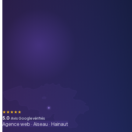
★
★
★
★
★
5.0
· Avis Google vérifiés
Agence web ·
Aiseau
·
Hainaut