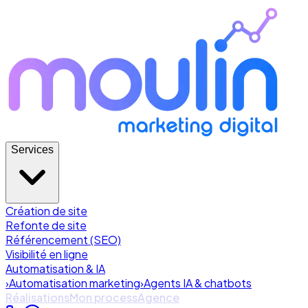
Services
Création de site
Refonte de site
Référencement (SEO)
Visibilité en ligne
Automatisation & IA
›
Automatisation marketing
›
Agents IA & chatbots
Réalisations
Mon process
Agence