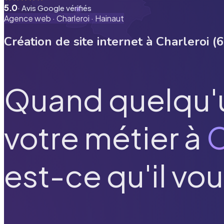
5.0
· Avis Google vérifiés
Agence web ·
Charleroi
·
Hainaut
Création de site internet à
Charleroi
(
6
Quand quelqu'
votre métier à
C
est-ce qu'il vou