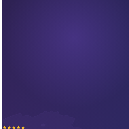
★
★
★
★
★