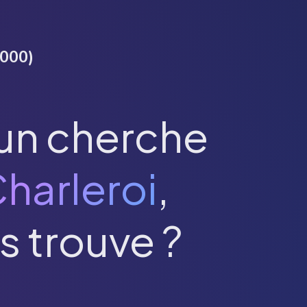
000
)
un cherche
harleroi
,
s trouve ?