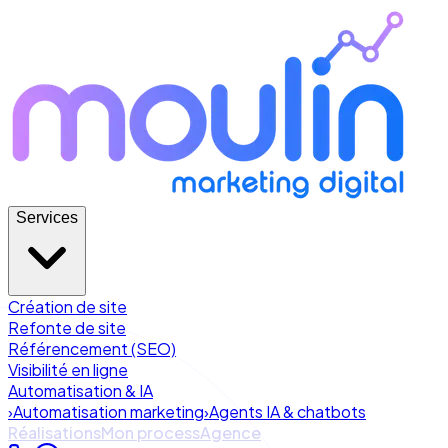
Services
Création de site
Refonte de site
Référencement (SEO)
Visibilité en ligne
Automatisation & IA
›
Automatisation marketing
›
Agents IA & chatbots
Réalisations
Mon process
Agence