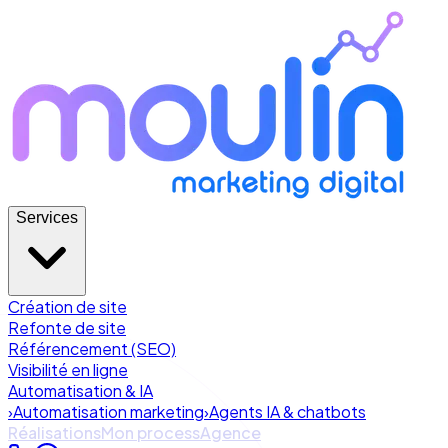
Services
Création de site
Refonte de site
Référencement (SEO)
Visibilité en ligne
Automatisation & IA
›
Automatisation marketing
›
Agents IA & chatbots
Réalisations
Mon process
Agence