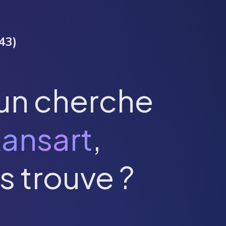
43
)
un cherche
ansart
,
s trouve ?