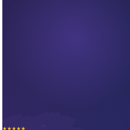
★
★
★
★
★