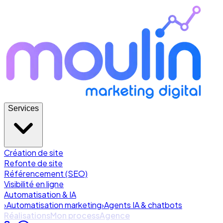
Services
Création de site
Refonte de site
Référencement (SEO)
Visibilité en ligne
Automatisation & IA
›
Automatisation marketing
›
Agents IA & chatbots
Réalisations
Mon process
Agence