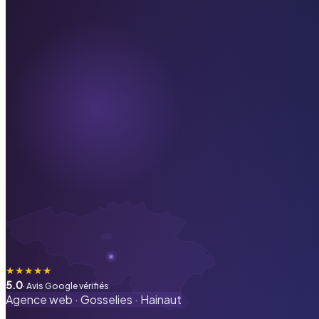
★
★
★
★
★
5.0
· Avis Google vérifiés
Agence web ·
Gosselies
·
Hainaut