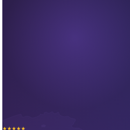
★
★
★
★
★