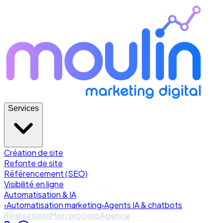
Services
Création de site
Refonte de site
Référencement (SEO)
Visibilité en ligne
Automatisation & IA
›
Automatisation marketing
›
Agents IA & chatbots
Réalisations
Mon process
Agence