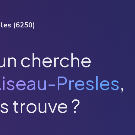
les
(
6250
)
un cherche
iseau-Presles
,
s trouve ?