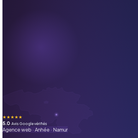
★
★
★
★
★
5.0
· Avis Google vérifiés
Agence web ·
Anhée
·
Namur