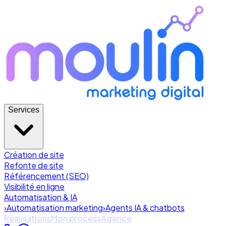
Services
Création de site
Refonte de site
Référencement (SEO)
Visibilité en ligne
Automatisation & IA
›
Automatisation marketing
›
Agents IA & chatbots
Réalisations
Mon process
Agence