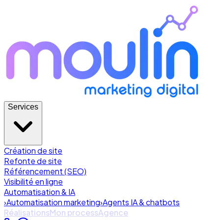
Services
Création de site
Refonte de site
Référencement (SEO)
Visibilité en ligne
Automatisation & IA
›
Automatisation marketing
›
Agents IA & chatbots
Réalisations
Mon process
Agence