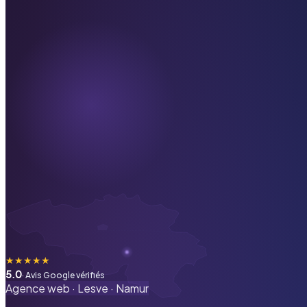
★
★
★
★
★
5.0
· Avis Google vérifiés
Agence web ·
Lesve
·
Namur