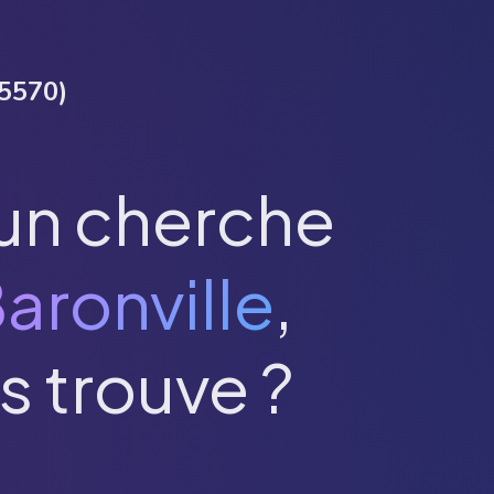
5570
)
un cherche
aronville
,
s trouve ?