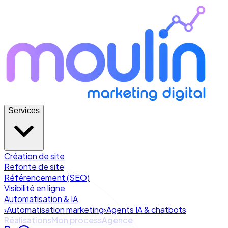
Services
Création de site
Refonte de site
Référencement (SEO)
Visibilité en ligne
Automatisation & IA
›
Automatisation marketing
›
Agents IA & chatbots
Réalisations
Mon process
Agence