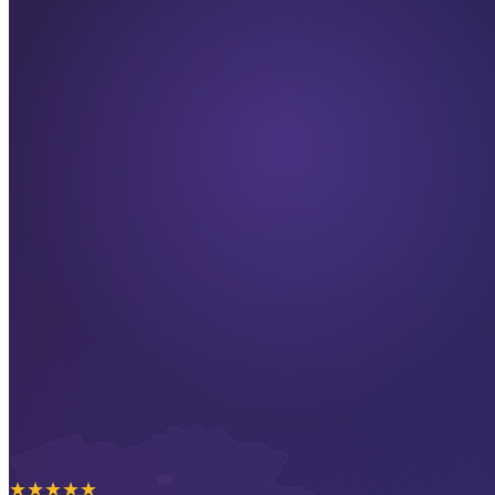
★
★
★
★
★