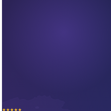
★
★
★
★
★