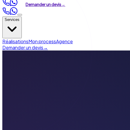
Demander un devis
→
Services
Création de site
Réalisations
Mon process
Agence
Refonte de site
Demander un devis
→
Référencement (SEO)
Visibilité en ligne
Automatisation & IA
›
Automatisation marketing
›
Agents IA &