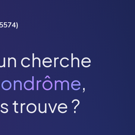
5574
)
un cherche
Pondrôme
,
s trouve ?