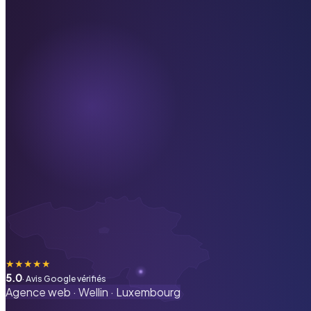
★
★
★
★
★
5.0
· Avis Google vérifiés
Agence web ·
Wellin
·
Luxembourg