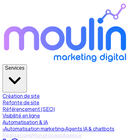
Services
Création de site
Refonte de site
Référencement (SEO)
Visibilité en ligne
Automatisation & IA
›
Automatisation marketing
›
Agents IA & chatbots
Réalisations
Mon process
Agence