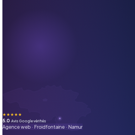
★
★
★
★
★
5.0
· Avis Google vérifiés
Agence web ·
Froidfontaine
·
Namur