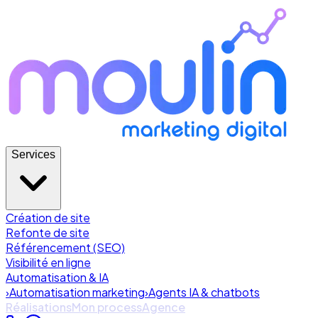
Services
Création de site
Refonte de site
Référencement (SEO)
Visibilité en ligne
Automatisation & IA
›
Automatisation marketing
›
Agents IA & chatbots
Réalisations
Mon process
Agence