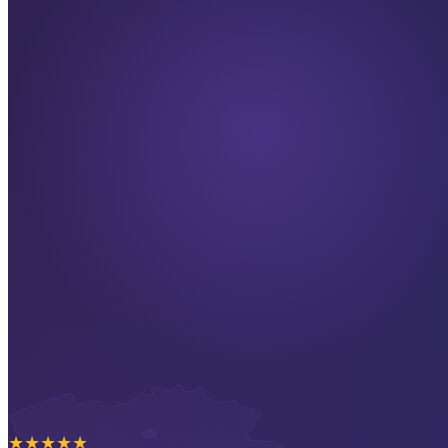
★
★
★
★
★