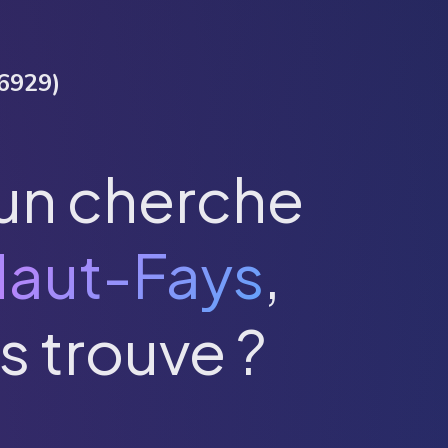
6929
)
un cherche
aut-Fays
,
s trouve ?