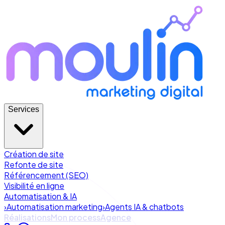
Services
Création de site
Refonte de site
Référencement (SEO)
Visibilité en ligne
Automatisation & IA
›
Automatisation marketing
›
Agents IA & chatbots
Réalisations
Mon process
Agence