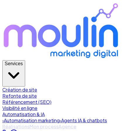
Services
Création de site
Refonte de site
Référencement (SEO)
Visibilité en ligne
Automatisation & IA
›
Automatisation marketing
›
Agents IA & chatbots
Réalisations
Mon process
Agence