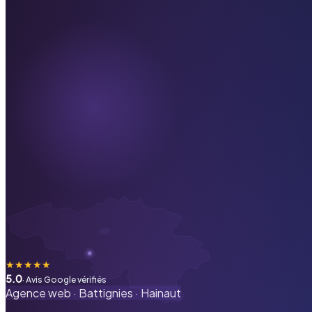
★
★
★
★
★
5.0
· Avis Google vérifiés
Agence web ·
Battignies
·
Hainaut