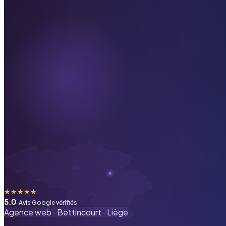
★
★
★
★
★
5.0
· Avis Google vérifiés
Agence web ·
Bettincourt
·
Liège