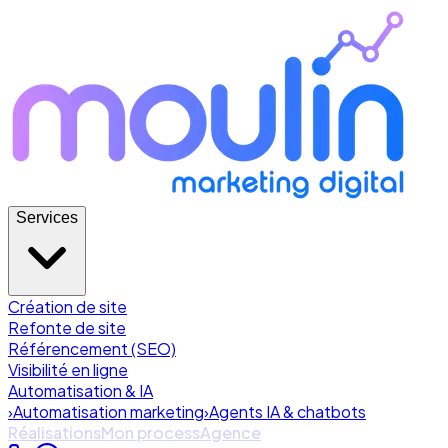
Services
Création de site
Refonte de site
Référencement (SEO)
Visibilité en ligne
Automatisation & IA
›
Automatisation marketing
›
Agents IA & chatbots
Réalisations
Mon process
Agence