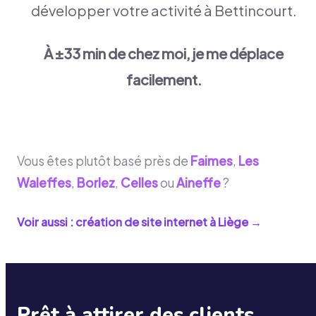
développer votre activité à Bettincourt.
À ±33 min de chez moi, je me déplace
facilement.
Vous êtes plutôt basé près de
Faimes
,
Les
Waleffes
,
Borlez
,
Celles
ou
Aineffe
?
Voir aussi : création de site internet à
Liège
→
Prêt à attirer des clients