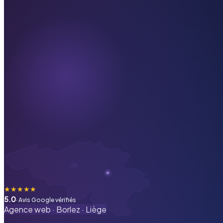
★
★
★
★
★
5.0
· Avis Google vérifiés
Agence web ·
Borlez
·
Liège