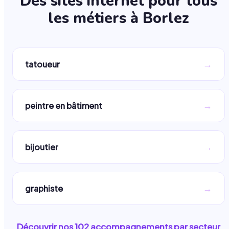
Des sites internet pour tous
les métiers à
Borlez
→
tatoueur
→
peintre en bâtiment
→
bijoutier
→
graphiste
Découvrir nos
102
accompagnements par secteur