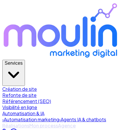
Services
Création de site
Refonte de site
Référencement (SEO)
Visibilité en ligne
Automatisation & IA
›
Automatisation marketing
›
Agents IA & chatbots
Réalisations
Mon process
Agence