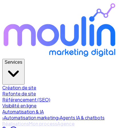
Services
Création de site
Refonte de site
Référencement (SEO)
Visibilité en ligne
Automatisation & IA
›
Automatisation marketing
›
Agents IA & chatbots
Réalisations
Mon process
Agence