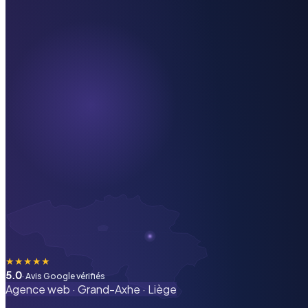
★
★
★
★
★
5.0
· Avis Google vérifiés
Agence web ·
Grand-Axhe
·
Liège