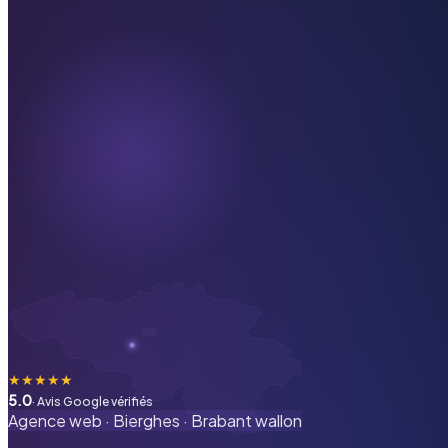
★
★
★
★
★
5.0
· Avis Google vérifiés
Agence web ·
Bierghes
·
Brabant wallon