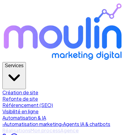
Services
Création de site
Refonte de site
Référencement (SEO)
Visibilité en ligne
Automatisation & IA
›
Automatisation marketing
›
Agents IA & chatbots
Réalisations
Mon process
Agence