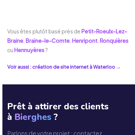
Vous êtes plutôt basé près de
Petit-Roeulx-Lez-
Braine
,
Braine-le-Comte
,
Henripont
,
Ronquières
ou
Hennuyères
?
Voir aussi : création de site internet à
Waterloo
→
Prêt à attirer des clients
à
Bierghes
?
Parlons de votre projet : contactez