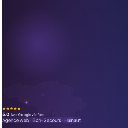
★
★
★
★
★
5.0
· Avis Google vérifiés
Agence web ·
Bon-Secours
·
Hainaut