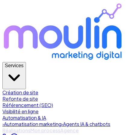
Services
Création de site
Refonte de site
Référencement (SEO)
Visibilité en ligne
Automatisation & IA
›
Automatisation marketing
›
Agents IA & chatbots
Réalisations
Mon process
Agence