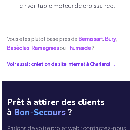
en véritable moteur de croissance.
Vous êtes plutôt basé près de
Bernissart
,
Bury
,
Basècles
,
Ramegnies
ou
Thumaide
?
Voir aussi : création de site internet à
Charleroi
→
Prêt à attirer des clients
à
Bon-Secours
?
Parlons de votre projet web : contactez-nous