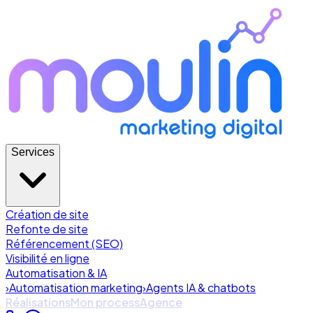
Services
Création de site
Refonte de site
Référencement (SEO)
Visibilité en ligne
Automatisation & IA
›
Automatisation marketing
›
Agents IA & chatbots
Réalisations
Mon process
Agence