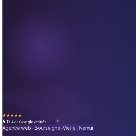
★
★
★
★
★
5.0
· Avis Google vérifiés
Agence web ·
Bourseigne-Vieille
·
Namur