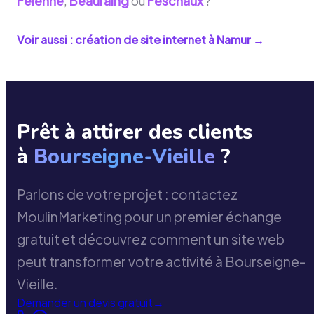
Felenne
,
Beauraing
ou
Feschaux
?
Voir aussi : création de site internet à
Namur
→
Prêt à attirer des clients
à
Bourseigne-Vieille
?
Parlons de votre projet : contactez
MoulinMarketing pour un premier échange
gratuit et découvrez comment un site web
peut transformer votre activité à Bourseigne-
Vieille.
Demander un devis gratuit
→