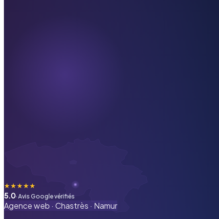
★
★
★
★
★
5.0
· Avis Google vérifiés
Agence web ·
Chastrès
·
Namur