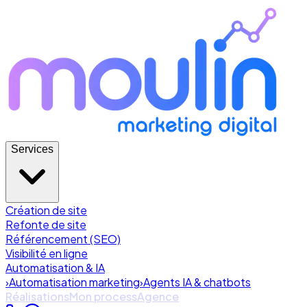
Services
Création de site
Refonte de site
Référencement (SEO)
Visibilité en ligne
Automatisation & IA
›
Automatisation marketing
›
Agents IA & chatbots
Réalisations
Mon process
Agence