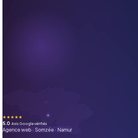
★
★
★
★
★
5.0
· Avis Google vérifiés
Agence web ·
Somzée
·
Namur