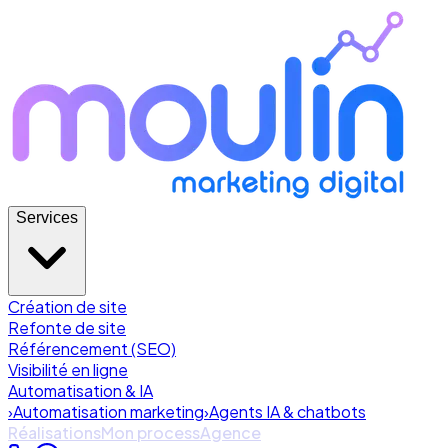
Services
Création de site
Refonte de site
Référencement (SEO)
Visibilité en ligne
Automatisation & IA
›
Automatisation marketing
›
Agents IA & chatbots
Réalisations
Mon process
Agence