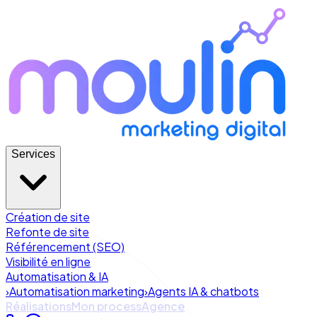
Services
Création de site
Refonte de site
Référencement (SEO)
Visibilité en ligne
Automatisation & IA
›
Automatisation marketing
›
Agents IA & chatbots
Réalisations
Mon process
Agence