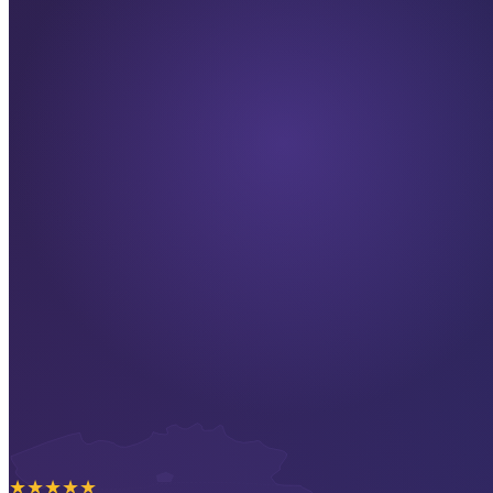
★
★
★
★
★