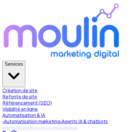
Services
Création de site
Refonte de site
Référencement (SEO)
Visibilité en ligne
Automatisation & IA
›
Automatisation marketing
›
Agents IA & chatbots
Réalisations
Mon process
Agence