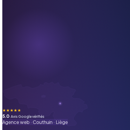
★
★
★
★
★
5.0
· Avis Google vérifiés
Agence web ·
Couthuin
·
Liège