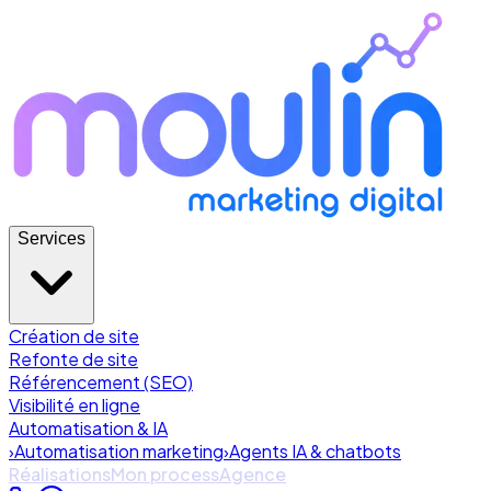
Services
Création de site
Refonte de site
Référencement (SEO)
Visibilité en ligne
Automatisation & IA
›
Automatisation marketing
›
Agents IA & chatbots
Réalisations
Mon process
Agence