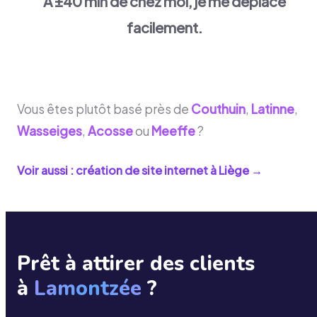
À ±40 min de chez moi, je me déplace
facilement.
Vous êtes plutôt basé près de
Couthuin
,
Latinne
,
Wasseiges
,
Acosse
ou
Meeffe
?
Voir aussi : création de site internet à
Liège
→
Prêt à attirer des clients
à
Lamontzée
?