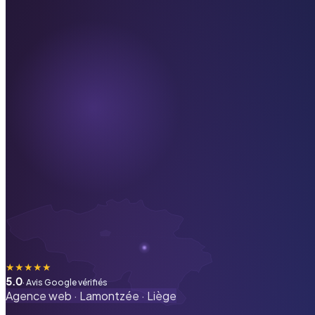
★
★
★
★
★
5.0
· Avis Google vérifiés
Agence web ·
Lamontzée
·
Liège