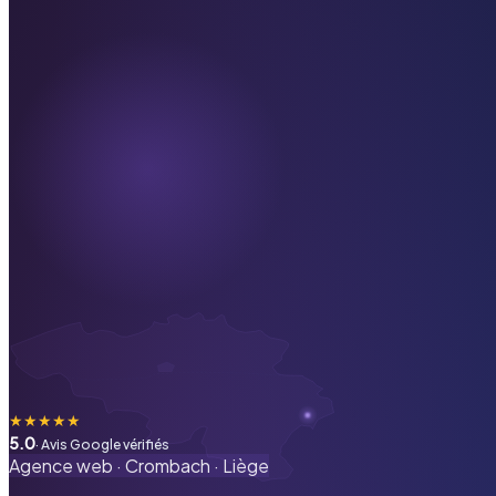
★
★
★
★
★
5.0
· Avis Google vérifiés
Agence web ·
Crombach
·
Liège