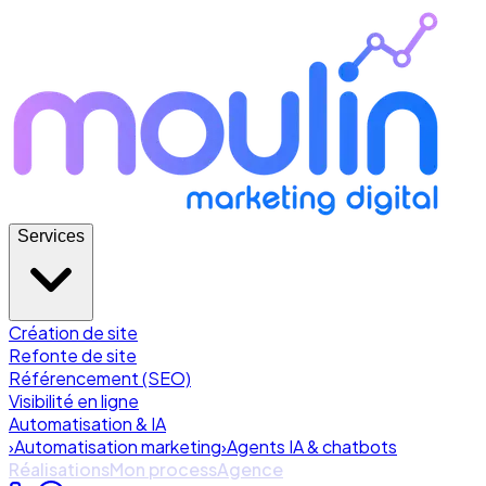
Services
Création de site
Refonte de site
Référencement (SEO)
Visibilité en ligne
Automatisation & IA
›
Automatisation marketing
›
Agents IA & chatbots
Réalisations
Mon process
Agence