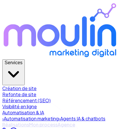
Services
Création de site
Refonte de site
Référencement (SEO)
Visibilité en ligne
Automatisation & IA
›
Automatisation marketing
›
Agents IA & chatbots
Réalisations
Mon process
Agence