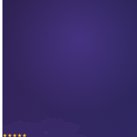
★
★
★
★
★