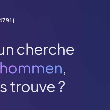
4791
)
un cherche
Thommen
,
s trouve ?