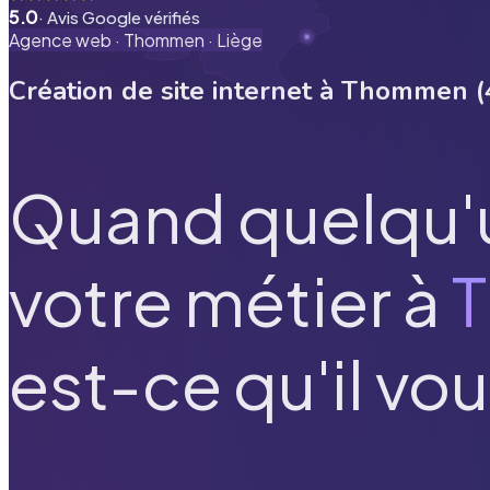
5.0
· Avis Google vérifiés
Agence web ·
Thommen
·
Liège
Création de site internet à
Thommen
(
Quand quelqu'
votre métier à
est-ce qu'il vou