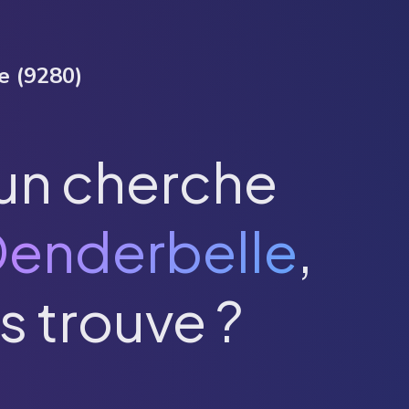
e
(
9280
)
un cherche
enderbelle
,
s trouve ?