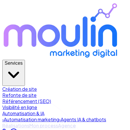
Services
Création de site
Refonte de site
Référencement (SEO)
Visibilité en ligne
Automatisation & IA
›
Automatisation marketing
›
Agents IA & chatbots
Réalisations
Mon process
Agence