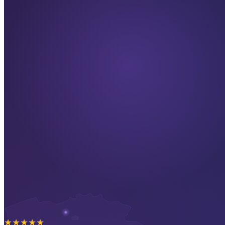
★
★
★
★
★