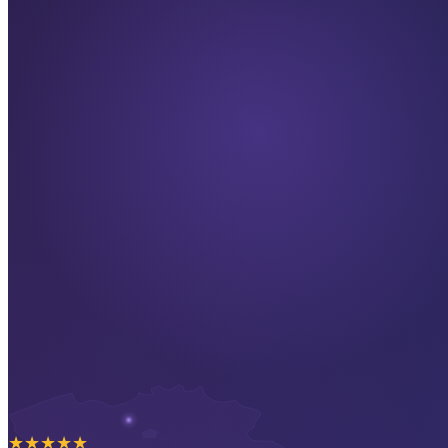
★
★
★
★
★