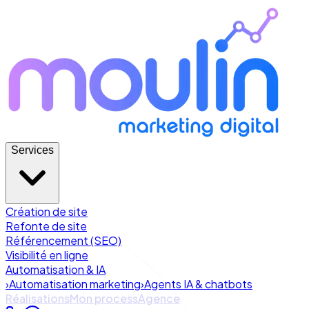
Services
Création de site
Refonte de site
Référencement (SEO)
Visibilité en ligne
Automatisation & IA
›
Automatisation marketing
›
Agents IA & chatbots
Réalisations
Mon process
Agence