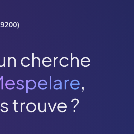
(
9200
)
un cherche
espelare
,
s trouve ?