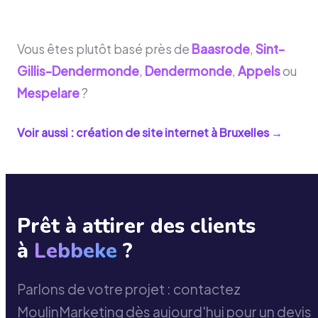
Vous êtes plutôt basé près de
Baasrode
,
Sint-
Gillis-Dendermonde
,
Dendermonde
,
Appels
ou
Mespelare
?
Voir aussi : création de site internet à
Bruxelles
→
Prêt à attirer des clients
à
Lebbeke
?
Parlons de votre projet : contactez
MoulinMarketing dès aujourd'hui pour un devis