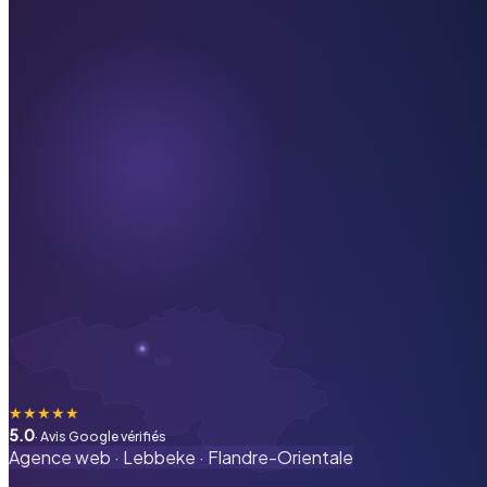
★
★
★
★
★
5.0
· Avis Google vérifiés
Agence web ·
Lebbeke
·
Flandre-Orientale