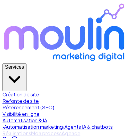
Services
Création de site
Refonte de site
Référencement (SEO)
Visibilité en ligne
Automatisation & IA
›
Automatisation marketing
›
Agents IA & chatbots
Réalisations
Mon process
Agence