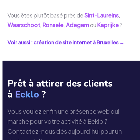
Vous êtes plutôt basé près de
Sint-Laureins
,
Waarschoot
,
Ronsele
,
Adegem
ou
Kaprijke
?
Voir aussi : création de site internet à
Bruxelles
→
Prêt à attirer des clients
à
Eeklo
?
Vous voulez enfin une présence web qui
marche pour votre activité à Eeklo ?
Contactez-nous dès aujourd'hui pour un