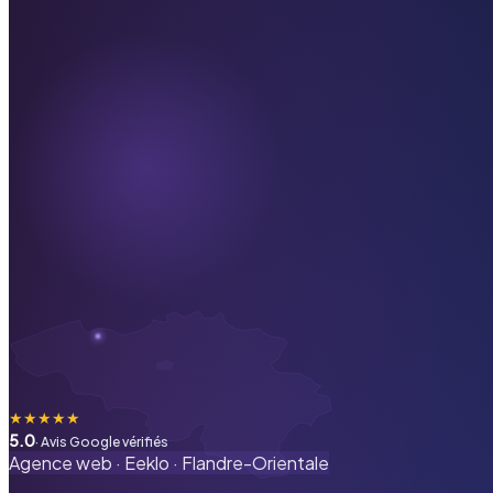
★
★
★
★
★
5.0
· Avis Google vérifiés
Agence web ·
Eeklo
·
Flandre-Orientale