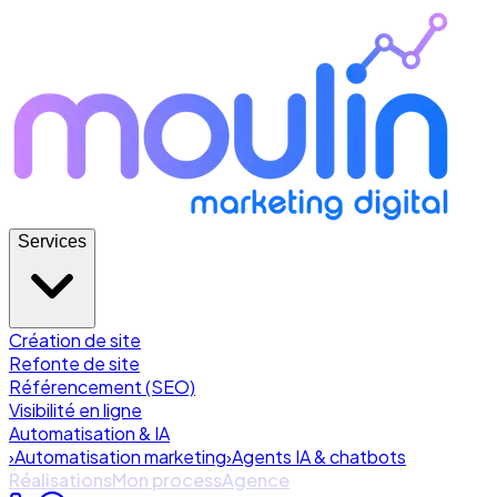
Services
Création de site
Refonte de site
Référencement (SEO)
Visibilité en ligne
Automatisation & IA
›
Automatisation marketing
›
Agents IA & chatbots
Réalisations
Mon process
Agence