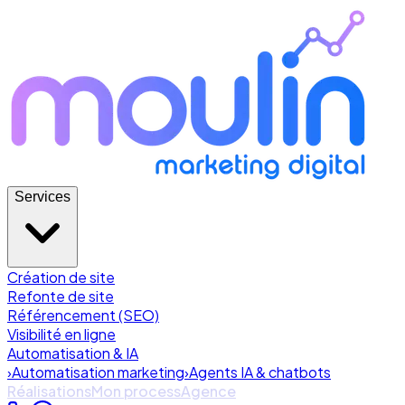
Services
Création de site
Refonte de site
Référencement (SEO)
Visibilité en ligne
Automatisation & IA
›
Automatisation marketing
›
Agents IA & chatbots
Réalisations
Mon process
Agence