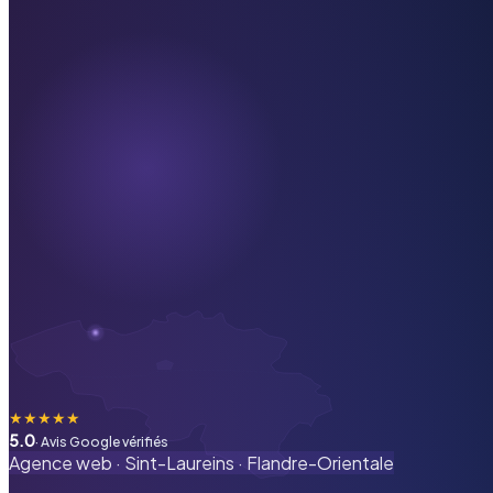
★
★
★
★
★
5.0
· Avis Google vérifiés
Agence web ·
Sint-Laureins
·
Flandre-Orientale