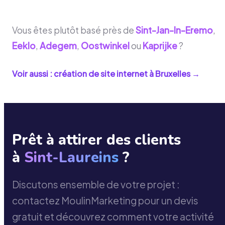
Vous êtes plutôt basé près de
Sint-Jan-In-Eremo
,
Eeklo
,
Adegem
,
Oostwinkel
ou
Kaprijke
?
Voir aussi : création de site internet à
Bruxelles
→
Prêt à attirer des clients
à
Sint-Laureins
?
Discutons ensemble de votre projet :
contactez MoulinMarketing pour un devis
gratuit et découvrez comment votre activité