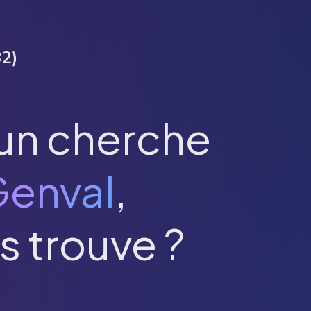
32
)
un cherche
enval
,
s trouve ?