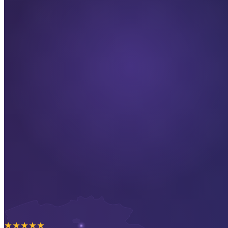
★
★
★
★
★