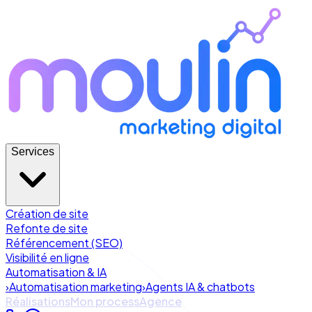
Services
Création de site
Refonte de site
Référencement (SEO)
Visibilité en ligne
Automatisation & IA
›
Automatisation marketing
›
Agents IA & chatbots
Réalisations
Mon process
Agence