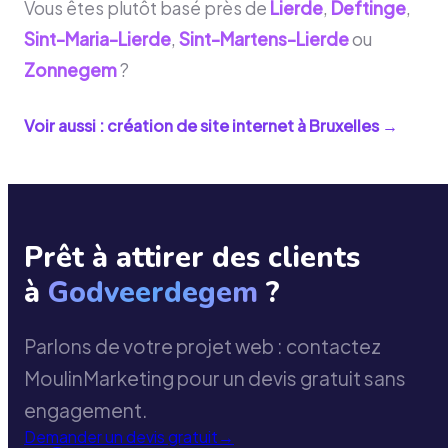
Vous êtes plutôt basé près de
Lierde
,
Deftinge
,
Sint-Maria-Lierde
,
Sint-Martens-Lierde
ou
Zonnegem
?
Voir aussi : création de site internet à
Bruxelles
→
Prêt à attirer des clients
à
Godveerdegem
?
Parlons de votre projet web : contactez
MoulinMarketing pour un devis gratuit sans
engagement.
Demander un devis gratuit
→