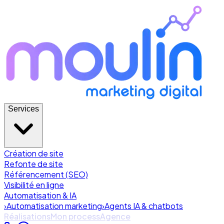
Services
Création de site
Refonte de site
Référencement (SEO)
Visibilité en ligne
Automatisation & IA
›
Automatisation marketing
›
Agents IA & chatbots
Réalisations
Mon process
Agence