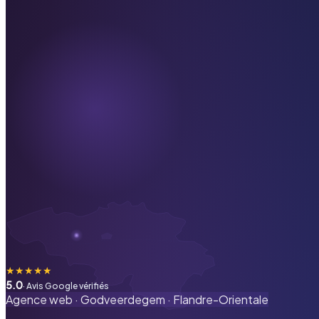
★
★
★
★
★
5.0
· Avis Google vérifiés
Agence web ·
Godveerdegem
·
Flandre-Orientale